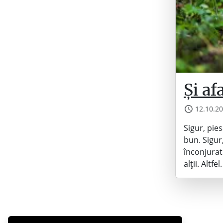
Și af
12.10.2
Sigur, pie
bun. Sigur
înconjurat
alții. Altf