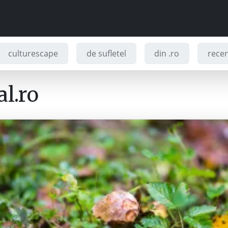
culturescape
de sufletel
din .ro
recenz
l.ro