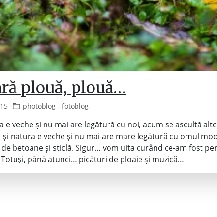
ară plouă, plouă…
015
photoblog - fotoblog
sa e veche și nu mai are legătură cu noi, acum se ascultă al
, și natura e veche și nu mai are mare legătură cu omul mo
 de betoane și sticlă. Sigur… vom uita curând ce-am fost pen
el. Totuși, până atunci… picături de ploaie și muzică…