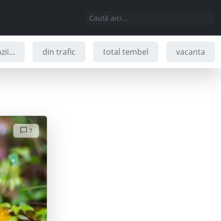
ii...
din trafic
total tembel
vacanta
7