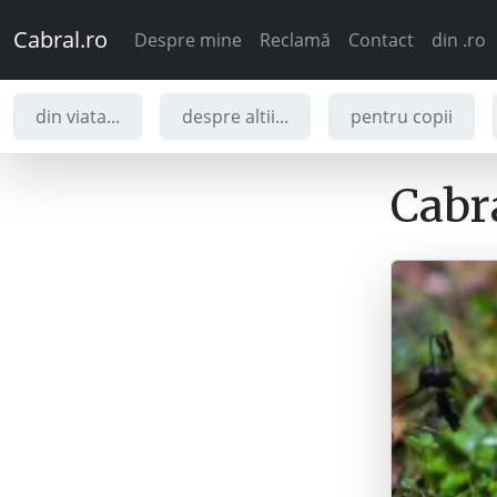
Cabral.ro
Despre mine
Reclamă
Contact
din .ro
din viata...
despre altii...
pentru copii
Cabra