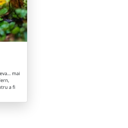
tceva… mai
dern,
tru a fi