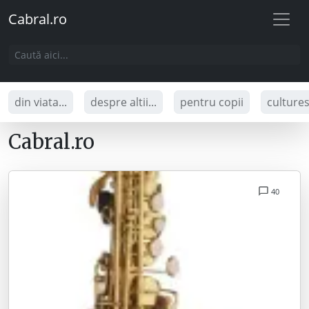
Cabral.ro
din viata...
despre altii...
pentru copii
culture
Cabral.ro
40