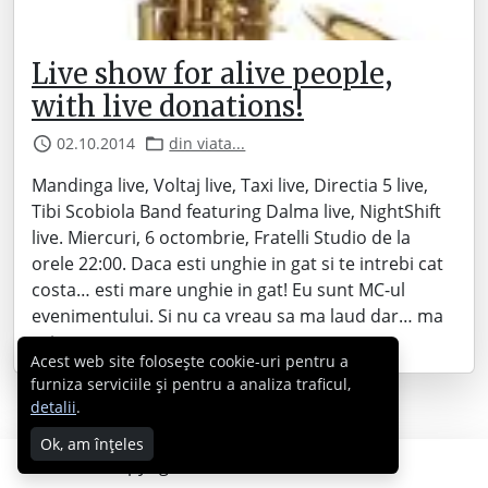
Live show for alive people,
with live donations!
02.10.2014
din viata...
Mandinga live, Voltaj live, Taxi live, Directia 5 live,
Tibi Scobiola Band featuring Dalma live, NightShift
live. Miercuri, 6 octombrie, Fratelli Studio de la
orele 22:00. Daca esti unghie in gat si te intrebi cat
costa… esti mare unghie in gat! Eu sunt MC-ul
evenimentului. Si nu ca vreau sa ma laud dar… ma
pricep…
Acest web site folosește cookie-uri pentru a
furniza serviciile și pentru a analiza traficul,
detalii
.
Ok, am înțeles
Copyright © 2007 - 2026 Cabral.ro