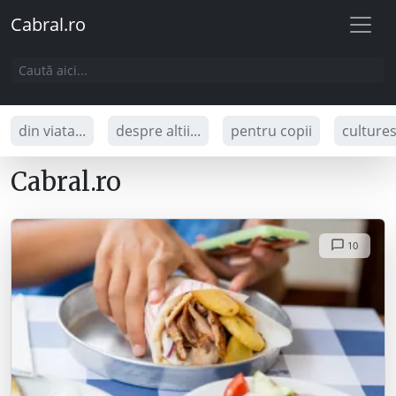
Cabral.ro
din viata...
despre altii...
pentru copii
culture
Cabral.ro
10