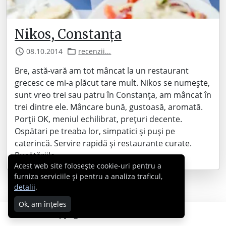
Nikos, Constanța
08.10.2014
recenzii...
Bre, astă-vară am tot mâncat la un restaurant
grecesc ce mi-a plăcut tare mult. Nikos se numește,
sunt vreo trei sau patru în Constanța, am mâncat în
trei dintre ele. Mâncare bună, gustoasă, aromată.
Porții OK, meniul echilibrat, prețuri decente.
Ospătari pe treaba lor, simpatici și puși pe
caterincă. Servire rapidă și restaurante curate.
Bucătăriile…
Acest web site folosește cookie-uri pentru a
furniza serviciile și pentru a analiza traficul,
detalii
.
Ok, am înțeles
Copyright © 2007 - 2026 Cabral.ro