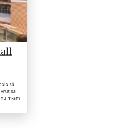
all
colo să
 vrut să
ii nu m-am