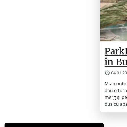
Park
în Bu
04.01.2
M-am întor
dau o tură
merg și pe
dus cu ap