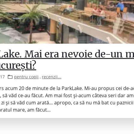
Lake. Mai era nevoie de-un m
curești?
017
pentru copii
,
recenzii...
s acum 20 de minute de la ParkLake. Mi-au propus cei de-a
, să văd ce-au făcut. Am mai fost și-acum câteva seri dar am
 zi și să văd cum arată… apropo, ca să nu mă bat cu paznic
aratul mare, am făcut…