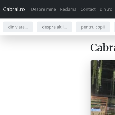
Cabral.ro
Despre mine
Reclamă
Contact
din .ro
din viata...
despre altii...
pentru copii
Cabra