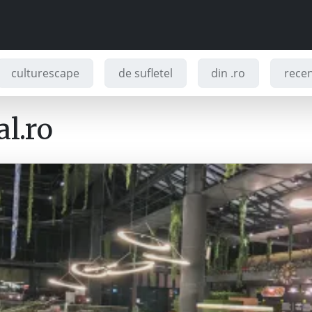
culturescape
de sufletel
din .ro
recenz
l.ro