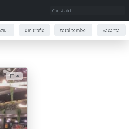
ii...
din trafic
total tembel
vacanta
59