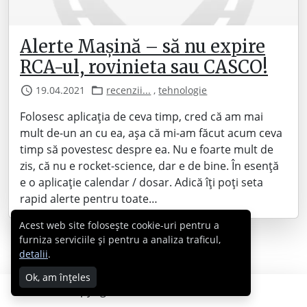
Alerte Mașină – să nu expire
RCA-ul, rovinieta sau CASCO!
19.04.2021
recenzii...
,
tehnologie
Folosesc aplicația de ceva timp, cred că am mai
mult de-un an cu ea, așa că mi-am făcut acum ceva
timp să povestesc despre ea. Nu e foarte mult de
zis, că nu e rocket-science, dar e de bine. În esență
e o aplicație calendar / dosar. Adică îți poți seta
rapid alerte pentru toate…
Acest web site folosește cookie-uri pentru a
furniza serviciile și pentru a analiza traficul,
detalii
.
Ok, am înțeles
Copyright © 2007 - 2026 Cabral.ro