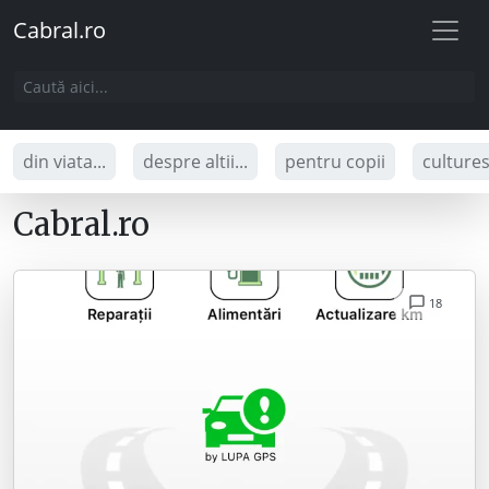
Cabral.ro
din viata...
despre altii...
pentru copii
culture
Cabral.ro
18