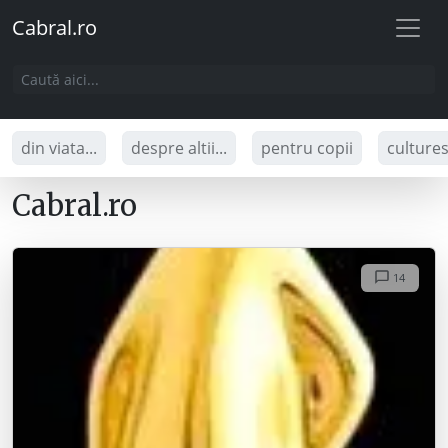
Cabral.ro
din viata...
despre altii...
pentru copii
culture
Cabral.ro
14