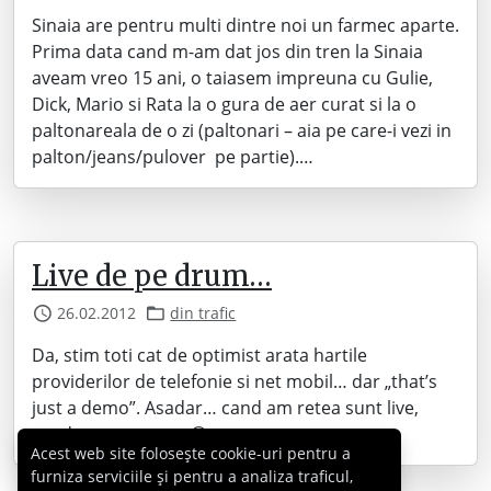
Sinaia are pentru multi dintre noi un farmec aparte.
Prima data cand m-am dat jos din tren la Sinaia
aveam vreo 15 ani, o taiasem impreuna cu Gulie,
Dick, Mario si Rata la o gura de aer curat si la o
paltonareala de o zi (paltonari – aia pe care-i vezi in
palton/jeans/pulover pe partie).…
Live de pe drum…
26.02.2012
din trafic
Da, stim toti cat de optimist arata hartile
providerilor de telefonie si net mobil… dar „that’s
just a demo”. Asadar… cand am retea sunt live,
cand n-am… n-am. 😀
Acest web site folosește cookie-uri pentru a
furniza serviciile și pentru a analiza traficul,