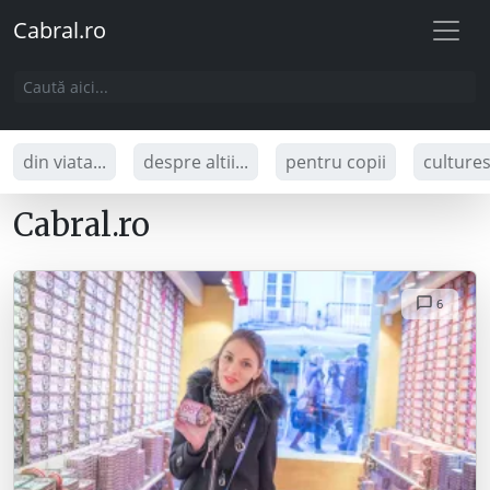
Cabral.ro
din viata...
despre altii...
pentru copii
culture
Cabral.ro
6