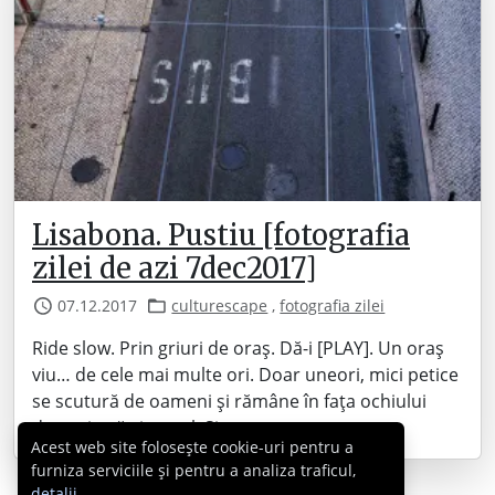
Lisabona. Pustiu [fotografia
zilei de azi 7dec2017]
07.12.2017
culturescape
,
fotografia zilei
Ride slow. Prin griuri de oraș. Dă-i [PLAY]. Un oraș
viu… de cele mai multe ori. Doar uneori, mici petice
se scutură de oameni și rămâne în fața ochiului
doar piatră și metal. Și vopsea.
Acest web site folosește cookie-uri pentru a
furniza serviciile și pentru a analiza traficul,
detalii
.