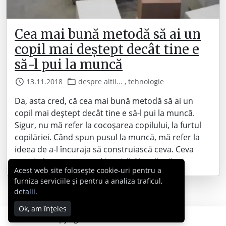
Cea mai bună metodă să ai un
copil mai deștept decât tine e
să-l pui la muncă
13.11.2018
despre altii...
,
tehnologie
Da, asta cred, că cea mai bună metodă să ai un
copil mai deștept decât tine e să-l pui la muncă.
Sigur, nu mă refer la cocoșarea copilului, la furtul
copilăriei. Când spun pusul la muncă, mă refer la
ideea de a-l încuraja să construiască ceva. Ceva
care-i place, ceva care-l inspiră. N-o să mă…
Acest web site folosește cookie-uri pentru a
furniza serviciile și pentru a analiza traficul,
detalii
.
Ok, am înțeles
Copyright © 2007 - 2026 Cabral.ro