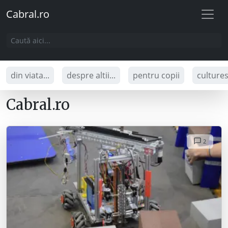
Cabral.ro
din viata...
despre altii...
pentru copii
culture
Cabral.ro
2