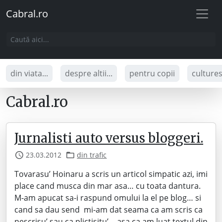
Cabral.ro
din viata...
despre altii...
pentru copii
culture
Cabral.ro
Jurnalisti auto versus bloggeri.
23.03.2012
din trafic
Tovarasu’ Hoinaru a scris un articol simpatic azi, imi
place cand musca din mar asa… cu toata dantura.
M-am apucat sa-i raspund omului la el pe blog… si
cand sa dau send mi-am dat seama ca am scris ca
nescrisu’ sau ca plictisitu’… asa ca am luat textul din