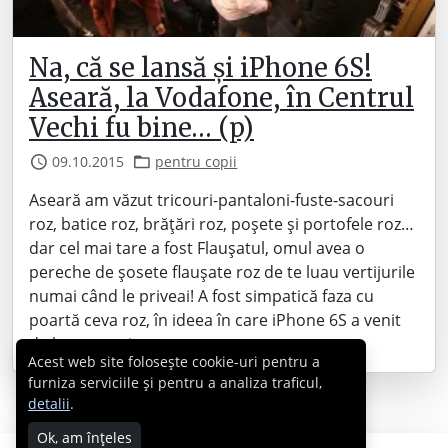
Na, că se lansă și iPhone 6S!
Aseară, la Vodafone, în Centrul
Vechi fu bine… (p)
09.10.2015
pentru copii
Aseară am văzut tricouri-pantaloni-fuste-sacouri
roz, batice roz, brățări roz, poșete și portofele roz…
dar cel mai tare a fost Flaușatul, omul avea o
pereche de șosete flaușate roz de te luau vertijurile
numai când le priveai! A fost simpatică faza cu
poartă ceva roz, în ideea în care iPhone 6S a venit
de la generația asta cu…
Acest web site folosește cookie-uri pentru a
furniza serviciile și pentru a analiza traficul,
detalii
.
Ok, am înțeles