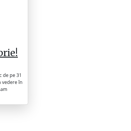
rie!
c de pe 31
n vedere în
e-am