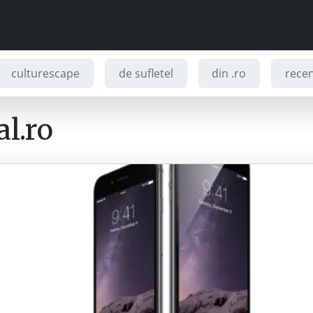
culturescape
de sufletel
din .ro
recenz
l.ro