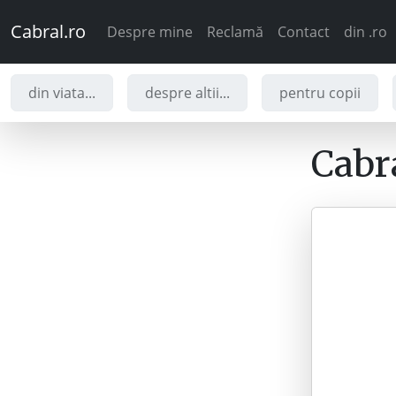
Cabral.ro
Despre mine
Reclamă
Contact
din .ro
din viata...
despre altii...
pentru copii
Cabra