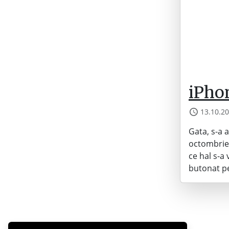
iPho
13.10.2
Gata, s-a 
octombrie.
ce hal s-a 
butonat p