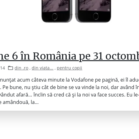
ne 6 în România pe 31 octomb
014
din .ro
,
din viata...
,
pentru copii
anunțat acum câteva minute la Vodafone pe pagină, ei îl adu
 Pe bune, nu știu cât de bine se va vinde la noi, dar având î
vândut afară… înclin să cred că și la noi va face succes. Eu l
e amândouă, la…