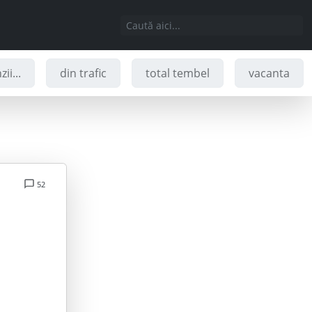
ii...
din trafic
total tembel
vacanta
52