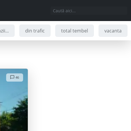
ii...
din trafic
total tembel
vacanta
46