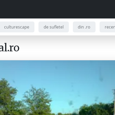
culturescape
de sufletel
din .ro
recenz
l.ro