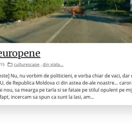
 europene
015
culturescape
,
din viata...
teste] Nu, nu vorbim de politicieni, e vorba chiar de vaci, dar
U, de Republica Moldova ci din astea de-ale noastre… carora
i nou, sa mearga pe tarla si se fataie pe stilul opulent pe mi
e fapt, incercam sa spun ca sunt la Iasi, am…