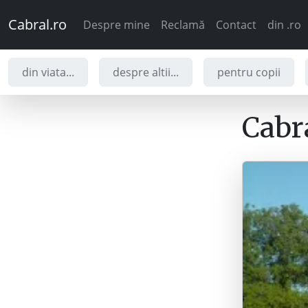
Cabral.ro
Despre mine
Reclamă
Contact
din .ro
din viata...
despre altii...
pentru copii
Cabra