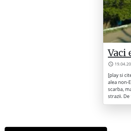
Vaci
19.04.2
[play si ci
alea non-E
scarba, ma
strazii. D