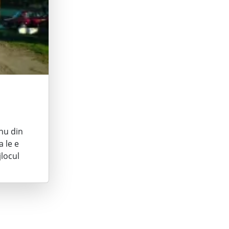
 nu din
 le e
jlocul