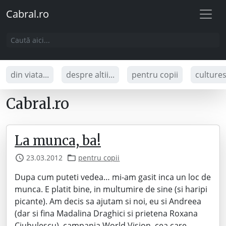
Cabral.ro
din viata...
despre altii...
pentru copii
culture
Cabral.ro
La munca, ba!
23.03.2012
pentru copii
Dupa cum puteti vedea… mi-am gasit inca un loc de
munca. E platit bine, in multumire de sine (si haripi
picante). Am decis sa ajutam si noi, eu si Andreea
(dar si fina Madalina Draghici si prietena Roxana
Ciuhulescu), campania World Vision, cea care