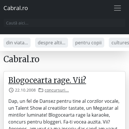
Cabral.ro
din viata...
despre altii...
pentru copii
culture
Cabral.ro
Blogocearta rage. Vii?
22.10.2008
concursuri...
Dap, un fel de Dansez pentru tine al corzilor vocale,
un Talent Show al creatiilor tastate, un Megastar al
mintilor luminate! Blogocearta rage la karaoke,
concurs pentru bloggeri. Fa-ti vocea auzita. Vii?
Apropos, am vrut sa ma inscriu dar cand am vazut