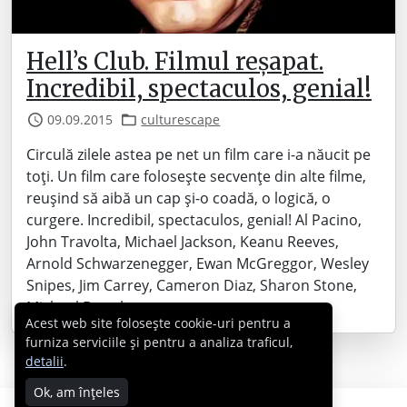
Hell’s Club. Filmul reșapat.
Incredibil, spectaculos, genial!
09.09.2015
culturescape
Circulă zilele astea pe net un film care i-a năucit pe
toți. Un film care folosește secvențe din alte filme,
reușind să aibă un cap și-o coadă, o logică, o
curgere. Incredibil, spectaculos, genial! Al Pacino,
John Travolta, Michael Jackson, Keanu Reeves,
Arnold Schwarzenegger, Ewan McGreggor, Wesley
Snipes, Jim Carrey, Cameron Diaz, Sharon Stone,
Michael Douglas,…
Acest web site folosește cookie-uri pentru a
furniza serviciile și pentru a analiza traficul,
detalii
.
Ok, am înțeles