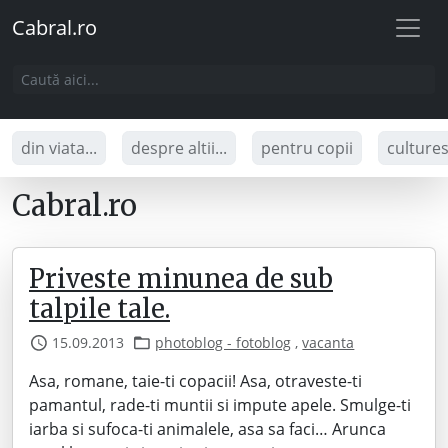
Cabral.ro
din viata...
despre altii...
pentru copii
culture
Cabral.ro
Priveste minunea de sub
talpile tale.
15.09.2013
photoblog - fotoblog
,
vacanta
Asa, romane, taie-ti copacii! Asa, otraveste-ti
pamantul, rade-ti muntii si impute apele. Smulge-ti
iarba si sufoca-ti animalele, asa sa faci… Arunca