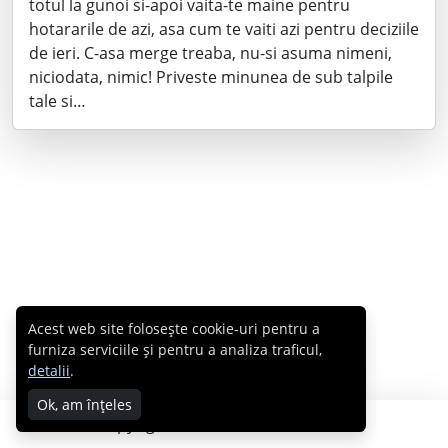
totul la gunoi si-apoi vaita-te maine pentru
hotararile de azi, asa cum te vaiti azi pentru deciziile
de ieri. C-asa merge treaba, nu-si asuma nimeni,
niciodata, nimic! Priveste minunea de sub talpile
tale si…
Acest web site folosește cookie-uri pentru a
furniza serviciile și pentru a analiza traficul,
detalii
.
Ok, am înțeles
Copyright © 2007 - 2026 Cabral.ro