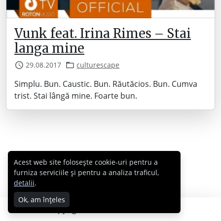
Vunk feat. Irina Rimes – Stai
langa mine
29.08.2017
culturescape
Simplu. Bun. Caustic. Bun. Răutăcios. Bun. Cumva
trist. Stai lângă mine. Foarte bun.
Acest web site folosește cookie-uri pentru a
furniza serviciile și pentru a analiza traficul,
detalii
.
Ok, am înțeles
Copyright © 2007 - 2026 Cabral.ro