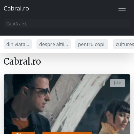
Cabral.ro
din viata...
despre altii...
pentru copii
culture
Cabral.ro
0