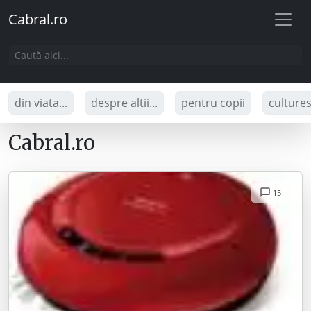
Cabral.ro
din viata...
despre altii...
pentru copii
culture
Cabral.ro
15