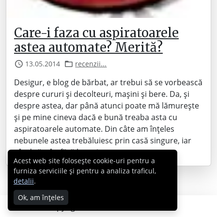
Care-i faza cu aspiratoarele
astea automate? Merită?
13.05.2014
recenzii...
Desigur, e blog de bărbat, ar trebui să se vorbească
despre cururi și decolteuri, mașini și bere. Da, și
despre astea, dar până atunci poate mă lămurește
și pe mine cineva dacă e bună treaba asta cu
aspiratoarele automate. Din câte am înțeles
nebunele astea trebăluiesc prin casă singure, iar
când rămân fără baterie se…
Acest web site folosește cookie-uri pentru a
furniza serviciile și pentru a analiza traficul,
detalii
.
Ok, am înțeles
Copyright © 2007 - 2026 Cabral.ro