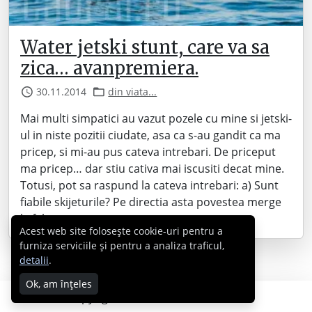
Water jetski stunt, care va sa
zica… avanpremiera.
30.11.2014
din viata...
Mai multi simpatici au vazut pozele cu mine si jetski-
ul in niste pozitii ciudate, asa ca s-au gandit ca ma
pricep, si mi-au pus cateva intrebari. De priceput
ma pricep… dar stiu cativa mai iscusiti decat mine.
Totusi, pot sa raspund la cateva intrebari: a) Sunt
fiabile skijeturile? Pe directia asta povestea merge
la fel ca…
Acest web site folosește cookie-uri pentru a
furniza serviciile și pentru a analiza traficul,
detalii
.
Ok, am înțeles
Copyright © 2007 - 2026 Cabral.ro