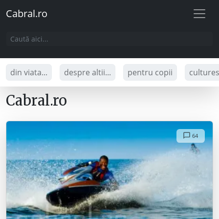
Cabral.ro
din viata...
despre altii...
pentru copii
culture
Cabral.ro
64