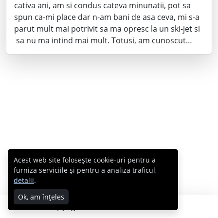
cativa ani, am si condus cateva minunatii, pot sa
spun ca-mi place dar n-am bani de asa ceva, mi s-a
parut mult mai potrivit sa ma opresc la un ski-jet si
sa nu ma intind mai mult. Totusi, am cunoscut…
Acest web site folosește cookie-uri pentru a
furniza serviciile și pentru a analiza traficul,
detalii
.
Ok, am înțeles
Copyright © 2007 - 2026 Cabral.ro