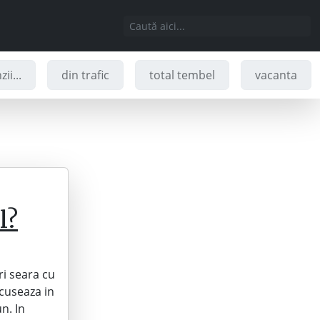
ii...
din trafic
total tembel
vacanta
l?
ri seara cu
ocuseaza in
n. In