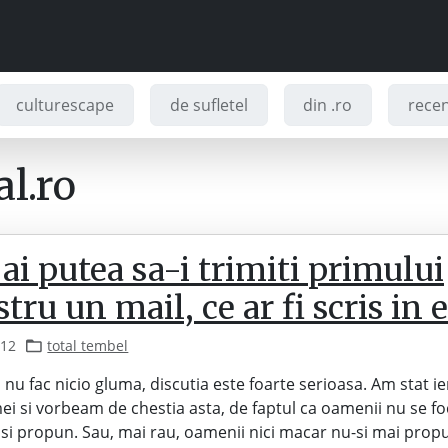
culturescape
de sufletel
din .ro
recenz
l.ro
ai putea sa-i trimiti primului
tru un mail, ce ar fi scris in e
012
total tembel
, nu fac nicio gluma, discutia este foarte serioasa. Am stat ie
mei si vorbeam de chestia asta, de faptul ca oamenii nu se f
 isi propun. Sau, mai rau, oamenii nici macar nu-si mai propu