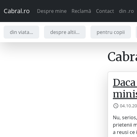
Cabral.ro
Despre mine
Reclamă
Contact
din .ro
din viata...
despre altii...
pentru copii
Cabra
Daca 
minis
04.10.2
Nu, serios
prietenii 
a reusi ce