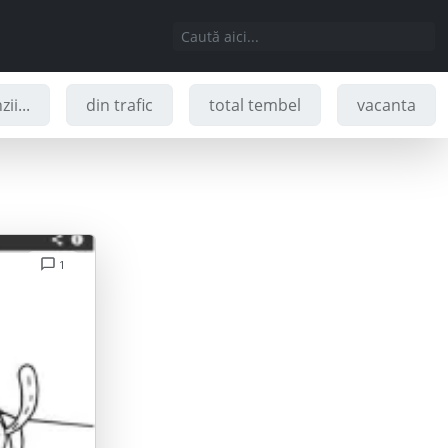
ii...
din trafic
total tembel
vacanta
1