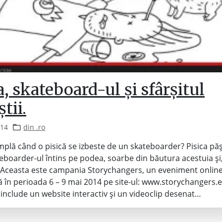
a, skateboard-ul și sfârșitul
tii.
014
din .ro
âmplă când o pisică se izbeste de un skateboarder? Pisica pă
eboarder-ul întins pe podea, soarbe din băutura acestuia și,
 Aceasta este campania Storychangers, un eveniment online
 în perioada 6 – 9 mai 2014 pe site-ul: www.storychangers.e
nclude un website interactiv și un videoclip desenat…