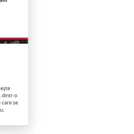
șește
 dintr-o
 care se
u.