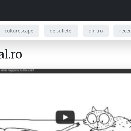
culturescape
de sufletel
din .ro
recenz
l.ro