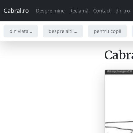
Cabral.ro
Despre mine
Reclamă
Contact
din .ro
din viata...
despre altii...
pentru copii
Cabra