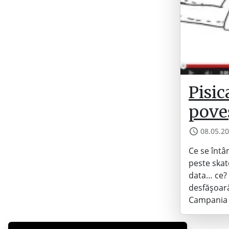
Pisic
poveș
08.05.2
C​e se înt
peste skat
data… ce?
desfășoară
Campania i