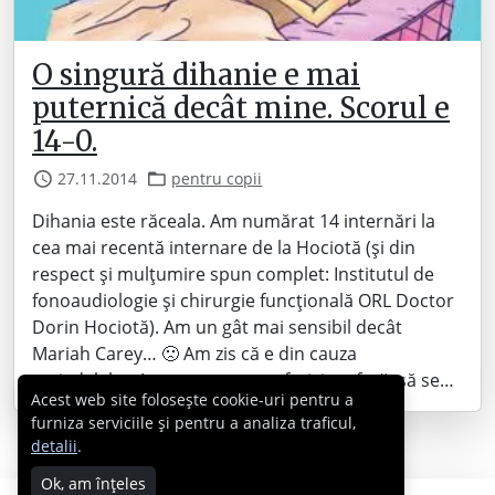
O singură dihanie e mai
puternică decât mine. Scorul e
14-0.
27.11.2014
pentru copii
Dihania este răceala. Am numărat 14 internări la
cea mai recentă internare de la Hociotă (și din
respect și mulțumire spun complet: Institutul de
fonoaudiologie și chirurgie funcțională ORL Doctor
Dorin Hociotă). Am un gât mai sensibil decât
Mariah Carey… 🙁 Am zis că e din cauza
amigdalelor. Le-am scos pe nefericite afară, să se…
Acest web site folosește cookie-uri pentru a
furniza serviciile și pentru a analiza traficul,
detalii
.
Ok, am înțeles