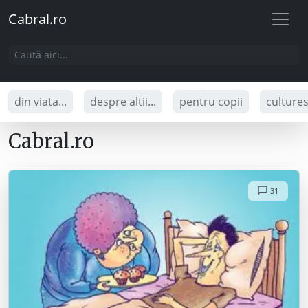
Cabral.ro
din viata...
despre altii...
pentru copii
culture
Cabral.ro
31