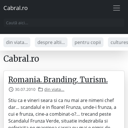
Cabral.ro
din viata...
despre altii...
pentru copii
culture
Cabral.ro
Romania. Branding. Turism.
30.07.2010
din viata...
Stiu ca e vineri seara si ca nu mai are nimeni chef
dar… scandalul e in floare! Frunza, unde-i frunza, a
cui e frunza, cine-a combinat-o?… trecand peste
Scandalul Frunza Verde, situatie indezirabila si
nefericita pe marginea careia nu mai e nimic de