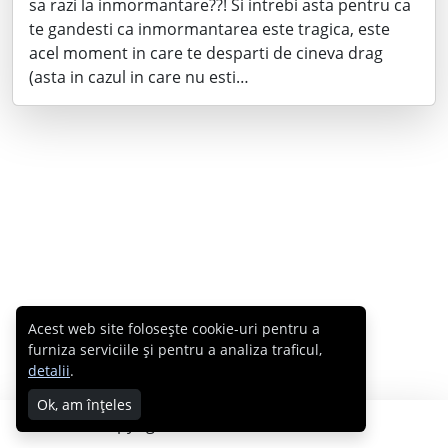
sa razi la inmormantare??! Si intrebi asta pentru ca
te gandesti ca inmormantarea este tragica, este
acel moment in care te desparti de cineva drag
(asta in cazul in care nu esti…
Acest web site folosește cookie-uri pentru a
furniza serviciile și pentru a analiza traficul,
detalii
.
Ok, am înțeles
Copyright © 2007 - 2026 Cabral.ro