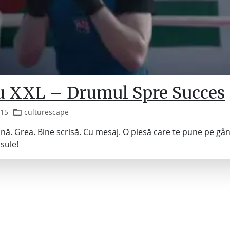
u XXL – Drumul Spre Succes
015
culturescape
nă. Grea. Bine scrisă. Cu mesaj. O piesă care te pune pe gâ
sule!