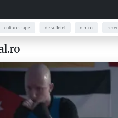
culturescape
de sufletel
din .ro
recenz
l.ro