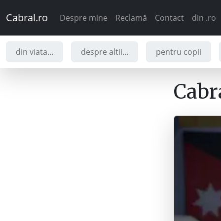
Cabral.ro
Despre mine
Reclamă
Contact
din .ro
din viata...
despre altii...
pentru copii
Cabra