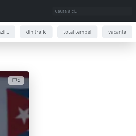
ii...
din trafic
total tembel
vacanta
2