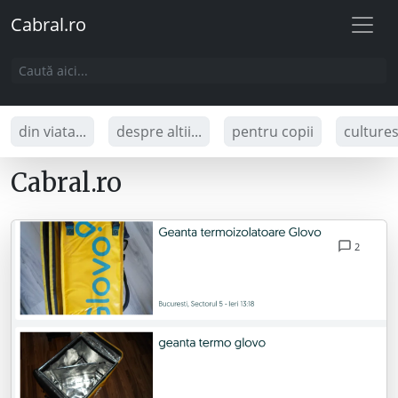
Cabral.ro
din viata...
despre altii...
pentru copii
culture
Cabral.ro
2