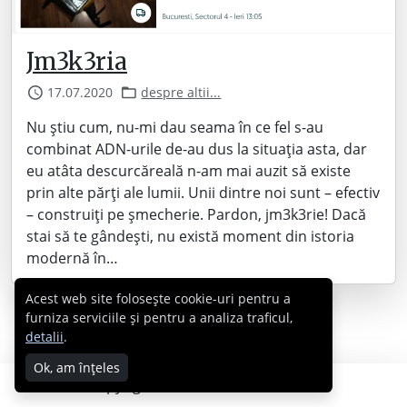
Jm3k3ria
17.07.2020
despre altii...
Nu știu cum, nu-mi dau seama în ce fel s-au
combinat ADN-urile de-au dus la situația asta, dar
eu atâta descurcăreală n-am mai auzit să existe
prin alte părți ale lumii. Unii dintre noi sunt – efectiv
– construiți pe șmecherie. Pardon, jm3k3rie! Dacă
stai să te gândești, nu există moment din istoria
modernă în…
Acest web site folosește cookie-uri pentru a
furniza serviciile și pentru a analiza traficul,
detalii
.
Ok, am înțeles
Copyright © 2007 - 2026 Cabral.ro