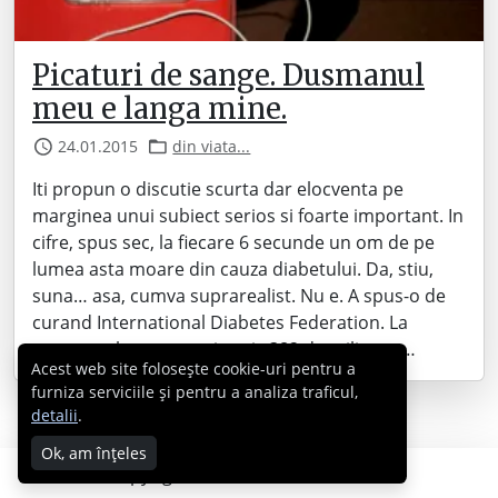
Picaturi de sange. Dusmanul
meu e langa mine.
24.01.2015
din viata...
Iti propun o discutie scurta dar elocventa pe
marginea unui subiect serios si foarte important. In
cifre, spus sec, la fiecare 6 secunde un om de pe
lumea asta moare din cauza diabetului. Da, stiu,
suna… asa, cumva suprarealist. Nu e. A spus-o de
curand International Diabetes Federation. La
momentul asta aproximativ 382 de milioane…
Acest web site folosește cookie-uri pentru a
furniza serviciile și pentru a analiza traficul,
detalii
.
Ok, am înțeles
Copyright © 2007 - 2026 Cabral.ro