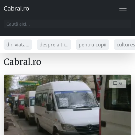
Cabral.ro
din viata...
despre altii...
pentru copii
culture
Cabral.ro
38