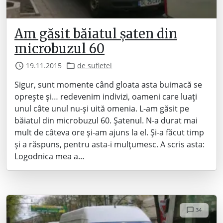
Am găsit băiatul șaten din
microbuzul 60
19.11.2015
de sufletel
Sigur, sunt momente când gloata asta buimacă se
oprește și… redevenim indivizi, oameni care luați
unul câte unul nu-și uită omenia. L-am găsit pe
băiatul din microbuzul 60. Șatenul. N-a durat mai
mult de câteva ore și-am ajuns la el. Și-a făcut timp
și a răspuns, pentru asta-i mulțumesc. A scris asta:
Logodnica mea a…
34