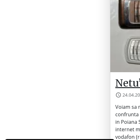
Netu
24.04.2
Voiam sa m
confrunta 
in Poiana 
internet m
vodafon (r