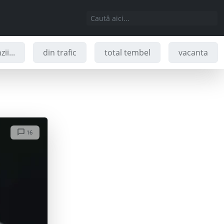
ii...
din trafic
total tembel
vacanta
16