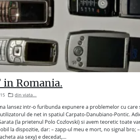
’ in Romania.
015
din viata...
a lansez intr-o furibunda expunere a problemelor cu care 
utilizatorul de net in spatiul Carpato-Danubiano-Pontic. Ad
Sarata (la prietenul Polo Cozlovski) si avem teoretic toate va
obil la dispozitie, dar: – zapp-ul meu e mort, no signal bro
acheta aia sexy) e decedat,…