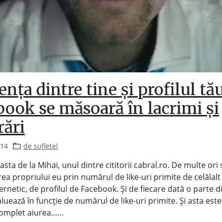
ența dintre tine și profilul tă
ook se măsoară în lacrimi și
rări
014
de sufletel
sta de la Mihai, unul dintre cititorii cabral.ro. De multe ori
ea propriului eu prin numărul de like-uri primite de celălalt
ernetic, de profilul de Facebook. Și de fiecare dată o parte d
luează în funcție de numărul de like-uri primite. Și asta este
complet aiurea……