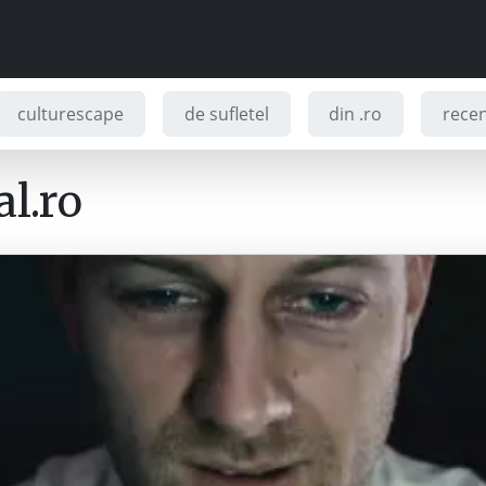
culturescape
de sufletel
din .ro
recenz
l.ro