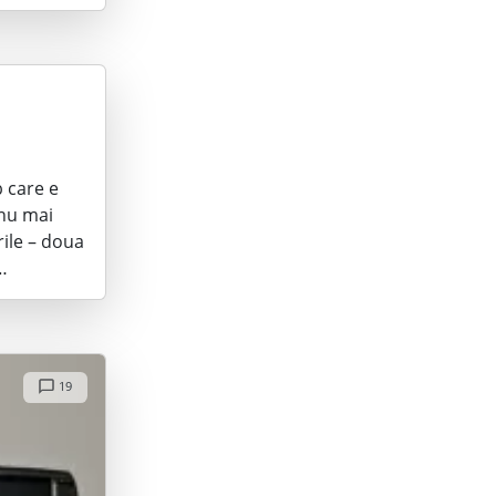
b care e
 nu mai
ile – doua
…
19