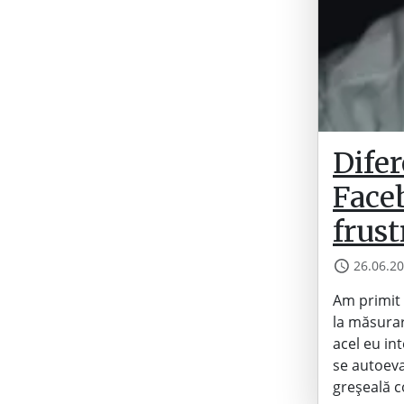
Difer
Faceb
frust
26.06.2
Am primit a
la măsurar
acel eu int
se autoeva
greșeală 