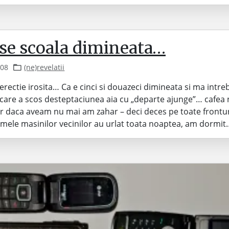
 se scoala dimineata…
008
(ne)revelatii
 erectie irosita… Ca e cinci si douazeci dimineata si ma intre
care a scos desteptaciunea aia cu „departe ajunge”… cafea
ar daca aveam nu mai am zahar – deci deces pe toate frontur
rmele masinilor vecinilor au urlat toata noaptea, am dormit