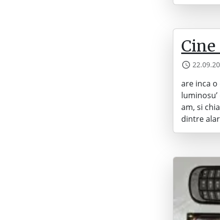
Cine
22.09.2
are inca o
luminosu’ 
am, si chi
dintre ala