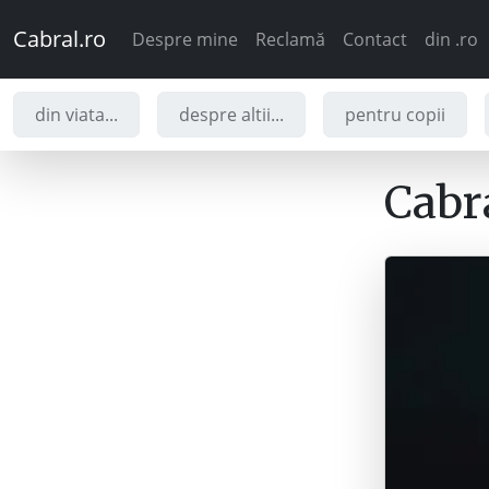
Cabral.ro
Despre mine
Reclamă
Contact
din .ro
din viata...
despre altii...
pentru copii
Cabra