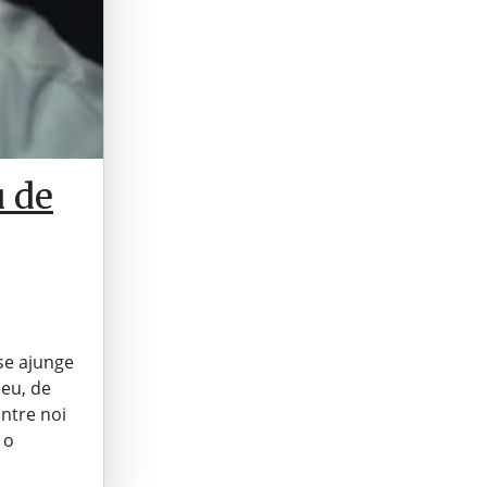
u de
 se ajunge
 eu, de
intre noi
 o