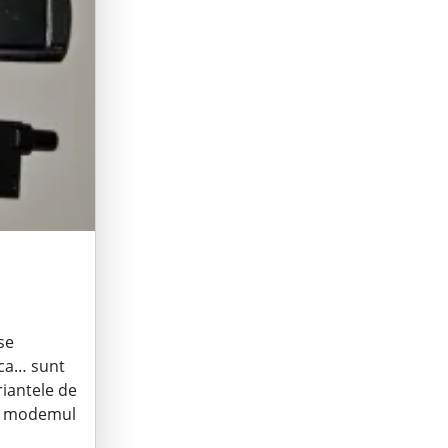
se
ica… sunt
riantele de
; – modemul