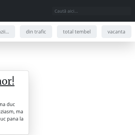
ii...
din trafic
total tembel
vacanta
mor!
 ma duc
uziasm, ma
duc pana la