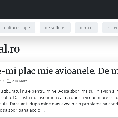
culturescape
de sufletel
din .ro
recenz
l.ro
e-mi plac mie avioanele. De 
013
din viata...
cu zburatul nu e pentru mine. Adica zbor, ma sui in avion si
reaba. Dar asta nu inseamna ca ma duc cu vreun mare ent
buie. Daca ar fi dupa mine n-as avea nicio problema sa con
loc sa zbor pana acolo.…