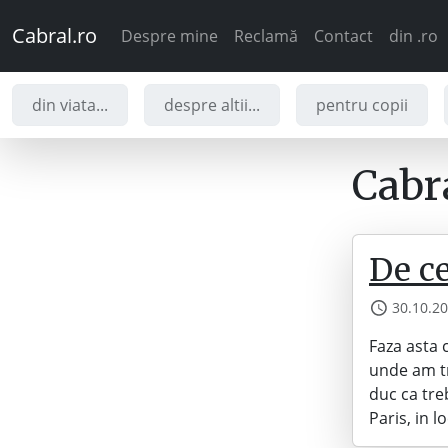
Cabral.ro
Despre mine
Reclamă
Contact
din .ro
din viata...
despre altii...
pentru copii
Cabra
De c
30.10.2
Faza asta 
unde am t
duc ca tre
Paris, in 