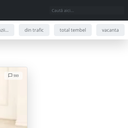
ii...
din trafic
total tembel
vacanta
593