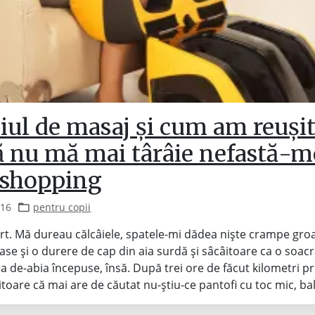
iul de masaj și cum am reușit
să nu mă mai târâie nefastă-m
a shopping
016
pentru copii
t. Mă dureau călcâiele, spatele-mi dădea niște crampe groa
ase și o durere de cap din aia surdă și sâcâitoare ca o soacr
de-abia începuse, însă. După trei ore de făcut kilometri pr
itoare că mai are de căutat nu-știu-ce pantofi cu toc mic, ba