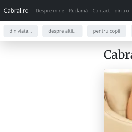
Cabral.ro
Despre mine
Reclamă
Contact
din .ro
din viata...
despre altii...
pentru copii
Cabra