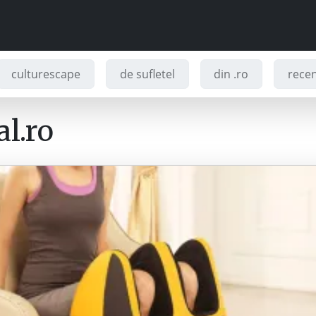
culturescape
de sufletel
din .ro
recenz
l.ro