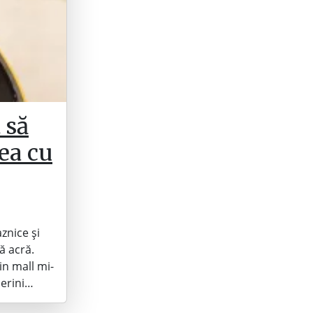
 să
ea cu
znice și
ă acră.
in mall mi-
lerini…