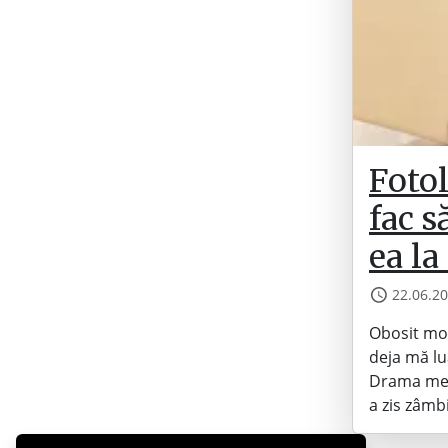
Fotol
fac 
ea l
22.06.2
Obosit mor
deja mă lu
Drama mea 
a zis zâmb