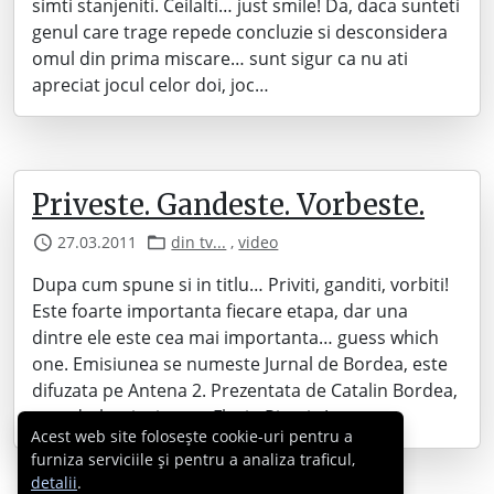
simti stanjeniti. Ceilalti… just smile! Da, daca sunteti
genul care trage repede concluzie si desconsidera
omul din prima miscare… sunt sigur ca nu ati
apreciat jocul celor doi, joc…
Priveste. Gandeste. Vorbeste.
27.03.2011
din tv...
,
video
Dupa cum spune si in titlu… Priviti, ganditi, vorbiti!
Este foarte importanta fiecare etapa, dar una
dintre ele este cea mai importanta… guess which
one. Emisiunea se numeste Jurnal de Bordea, este
difuzata pe Antena 2. Prezentata de Catalin Bordea,
avandu-l ca invitat pe Florin Piersic Jr.
Acest web site folosește cookie-uri pentru a
furniza serviciile și pentru a analiza traficul,
detalii
.