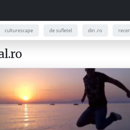
culturescape
de sufletel
din .ro
recenz
l.ro