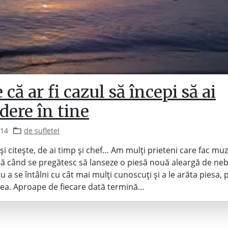
 că ar fi cazul să începi să ai
dere în tine
014
de sufletel
 și citește, de ai timp și chef… Am mulți prieteni care fac mu
tă când se pregătesc să lanseze o piesă nouă aleargă de neb
 a se întâlni cu cât mai mulți cunoscuți și a le arăta piesa, 
ea. Aproape de fiecare dată termină…