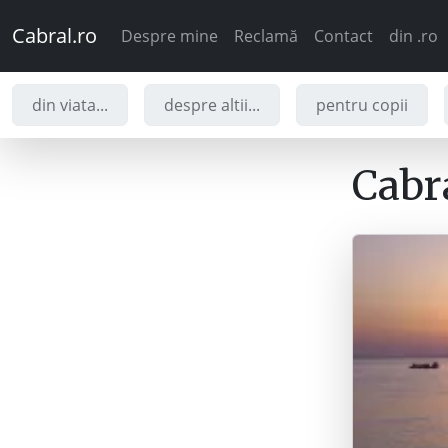
Cabral.ro
Despre mine
Reclamă
Contact
din .ro
din viata...
despre altii...
pentru copii
Cabra