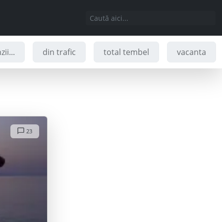
ii...
din trafic
total tembel
vacanta
23