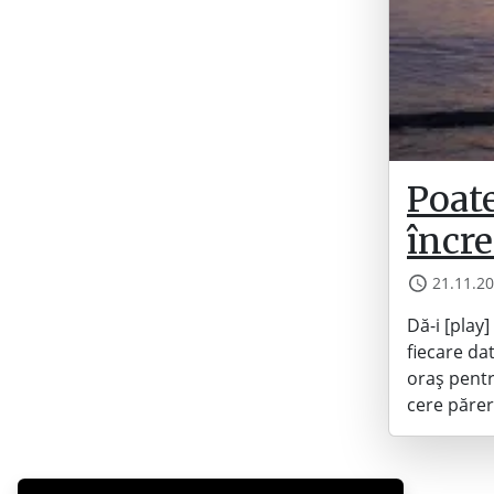
Poate
încre
21.11.2
Dă-i [play]
fiecare da
oraș pentru
cere părer