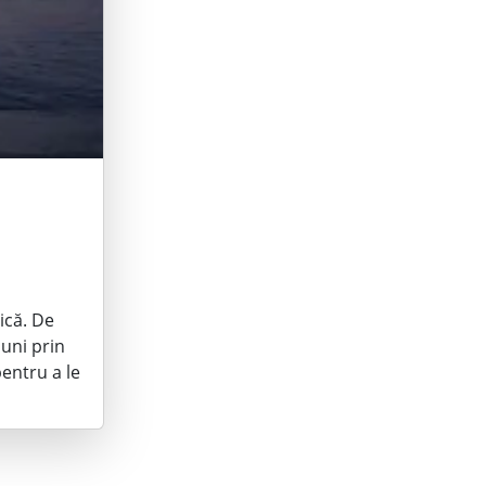
zică. De
uni prin
pentru a le