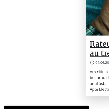
Rateu
au tr
04.06.2
Am citit l
bucurau di
anul ăsta.
Apoi Elect