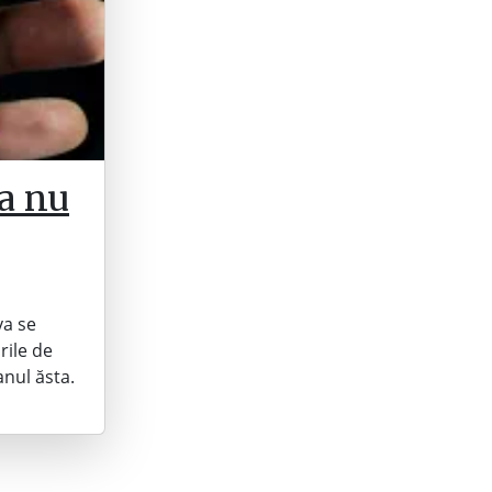
ta nu
va se
rile de
anul ăsta.