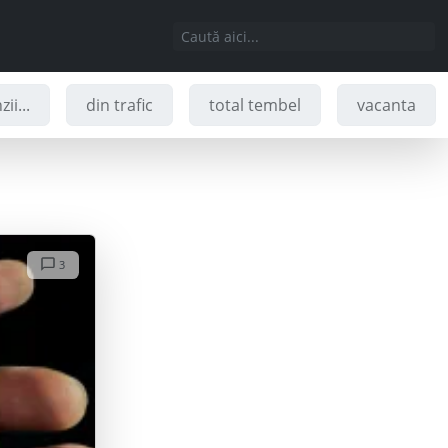
ii...
din trafic
total tembel
vacanta
3