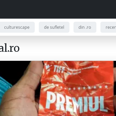
culturescape
de sufletel
din .ro
recenz
l.ro