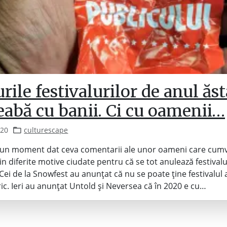
rile festivalurilor de anul ăs
eabă cu banii. Ci cu oamenii…
020
culturescape
a un moment dat ceva comentarii ale unor oameni care cum
n diferite motive ciudate pentru că se tot anulează festivalu
 Cei de la Snowfest au anunțat că nu se poate ține festivalul 
ric. Ieri au anunțat Untold și Neversea că în 2020 e cu…