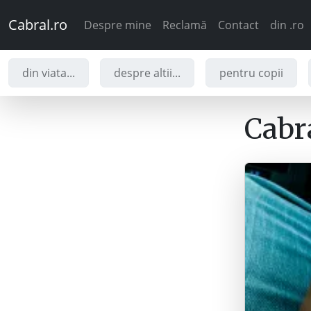
Cabral.ro
Despre mine
Reclamă
Contact
din .ro
din viata...
despre altii...
pentru copii
Cabra