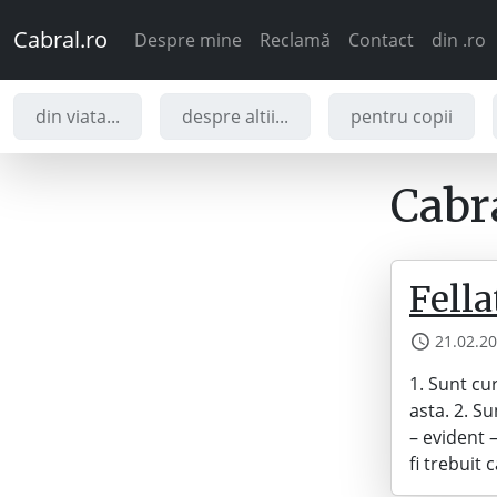
Cabral.ro
Despre mine
Reclamă
Contact
din .ro
din viata...
despre altii...
pentru copii
Cabra
Fella
21.02.2
1. Sunt cu
asta. 2. S
– evident 
fi trebuit 