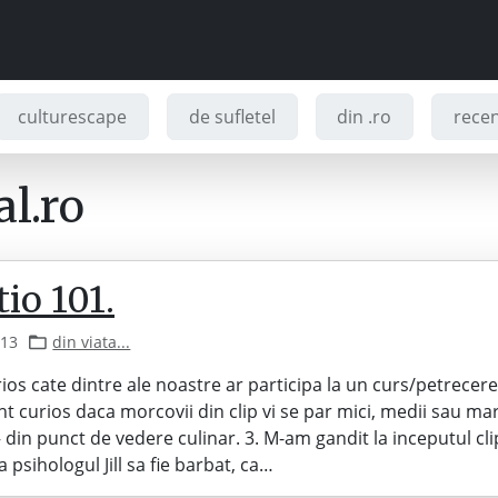
culturescape
de sufletel
din .ro
recenz
l.ro
tio 101.
013
din viata...
rios cate dintre ale noastre ar participa la un curs/petrecer
unt curios daca morcovii din clip vi se par mici, medii sau ma
– din punct de vedere culinar. 3. M-am gandit la inceputul cli
ca psihologul Jill sa fie barbat, ca…