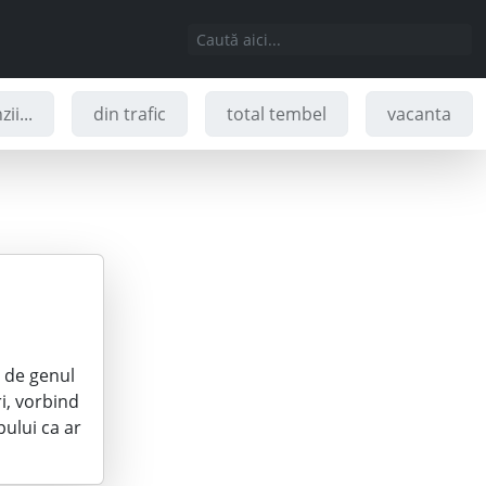
ii...
din trafic
total tembel
vacanta
e de genul
ri, vorbind
pului ca ar