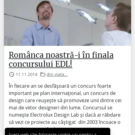
Românca noastră-i în finala
concursului EDL!
11.11.2014
din viata...
În fiecare an se desfășoară un concurs foarte
important pe plan internațional, un concurs de
design care reușește să promoveze unii dintre cei
mai de viitor designeri din lume. Concursul se
numește Electrolux Design Lab și dacă ai răbdare
să vezi ce proiecte au câștigat din 2003 încoace o
să-ți dai seama cât de important…
Acest web site folosește cookie-uri pentru a