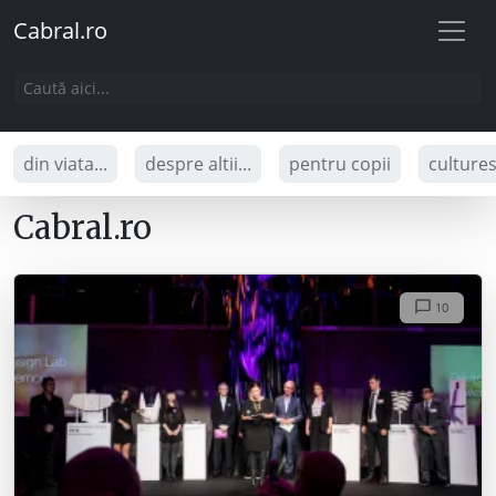
Cabral.ro
din viata...
despre altii...
pentru copii
culture
Cabral.ro
10