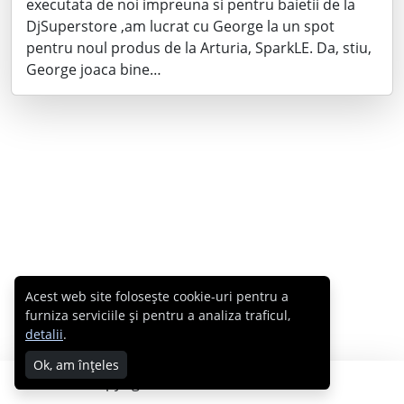
executata de noi impreuna si pentru baietii de la
DjSuperstore ,am lucrat cu George la un spot
pentru noul produs de la Arturia, SparkLE. Da, stiu,
George joaca bine…
Acest web site folosește cookie-uri pentru a
furniza serviciile și pentru a analiza traficul,
detalii
.
Ok, am înțeles
Copyright © 2007 - 2026 Cabral.ro