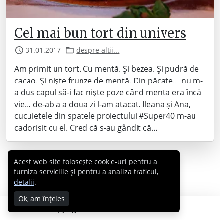
Cel mai bun tort din univers
31.01.2017
despre altii...
Am primit un tort. Cu mentă. Și bezea. Și pudră de
cacao. Și niște frunze de mentă. Din păcate… nu m-
a dus capul să-i fac niște poze când menta era încă
vie… de-abia a doua zi l-am atacat. Ileana și Ana,
cucuietele din spatele proiectului #Super40 m-au
cadorisit cu el. Cred că s-au gândit că…
Acest web site folosește cookie-uri pentru a
furniza serviciile și pentru a analiza traficul,
detalii
.
Ok, am înțeles
Copyright © 2007 - 2026 Cabral.ro