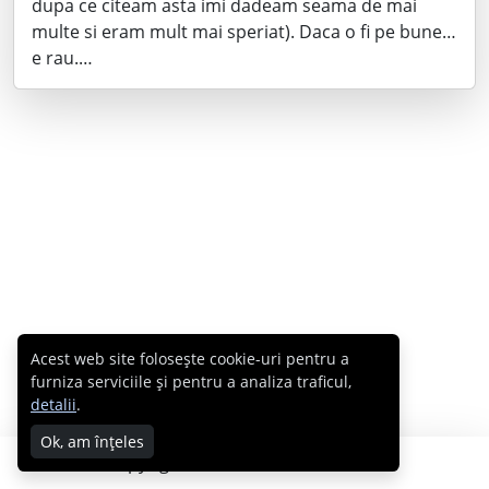
dupa ce citeam asta imi dadeam seama de mai
multe si eram mult mai speriat). Daca o fi pe bune…
e rau.…
Acest web site folosește cookie-uri pentru a
furniza serviciile și pentru a analiza traficul,
detalii
.
Ok, am înțeles
Copyright © 2007 - 2026 Cabral.ro