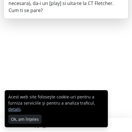
necesara), da-i un [play] si uita-te la CT Fletcher.
Cum ti se pare?
Acest web site folosește cookie-uri pentru a
furniza serviciile și pentru a analiza traficul,
detalii
.
Ok, am înțeles
Copyright © 2007 - 2026 Cabral.ro