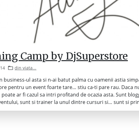
ning Camp by DjSuperstore
014
din viata...
in business-ul asta si n-ai batut palma cu oamenii astia simpa
re pentru un event foarte tare… stiu ca-ti pare rau. Daca nu
poate ar fi cazul sa intri profitand de ocazia asta. Sunt blog
eventului, sunt si trainer la unul dintre cursuri si… sunt si pr