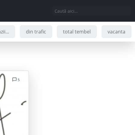
ii...
din trafic
total tembel
vacanta
5