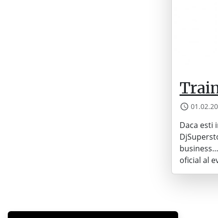
Trai
01.02.2
Daca esti 
DjSupersto
business… 
oficial al 