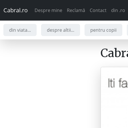
Cabral.ro
Despre mine
Reclamă
Contact
din .ro
din viata...
despre altii...
pentru copii
Cabra