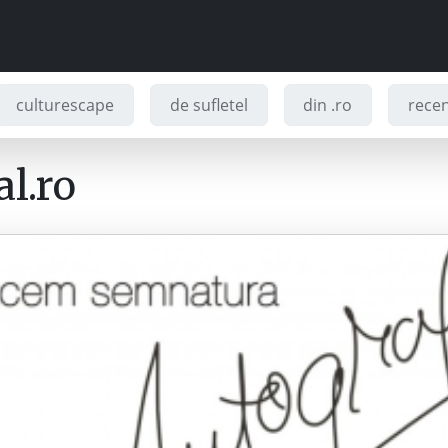
culturescape
de sufletel
din .ro
recenz
l.ro