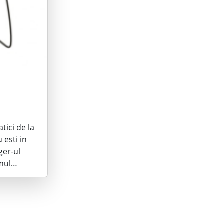
tici de la
 esti in
ger-ul
imul…