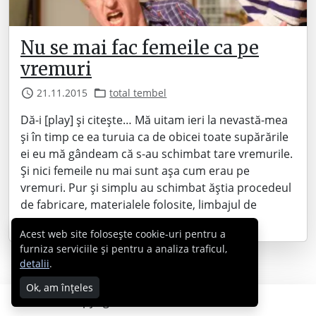
Nu se mai fac femeile ca pe
vremuri
21.11.2015
total tembel
Dă-i [play] și citește… Mă uitam ieri la nevastă-mea
și în timp ce ea turuia ca de obicei toate supărările
ei eu mă gândeam că s-au schimbat tare vremurile.
Și nici femeile nu mai sunt așa cum erau pe
vremuri. Pur și simplu au schimbat ăștia procedeul
de fabricare, materialele folosite, limbajul de
programare… nu…
Acest web site folosește cookie-uri pentru a
furniza serviciile și pentru a analiza traficul,
detalii
.
Ok, am înțeles
Copyright © 2007 - 2026 Cabral.ro