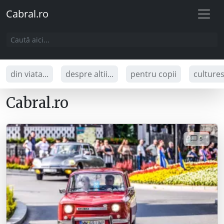
Cabral.ro
din viata...
despre altii...
pentru copii
culture
Cabral.ro
5