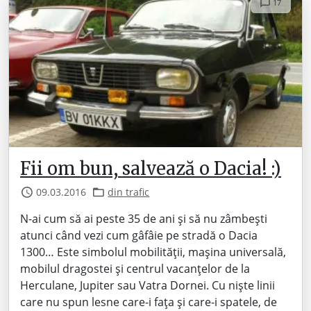
17
Fii om bun, salvează o Dacia! :)
09.03.2016
din trafic
N-ai cum să ai peste 35 de ani și să nu zâmbești
atunci când vezi cum gâfâie pe stradă o Dacia
1300… Este simbolul mobilității, mașina universală,
mobilul dragostei și centrul vacanțelor de la
Herculane, Jupiter sau Vatra Dornei. Cu niște linii
care nu spun lesne care-i fața și care-i spatele, de