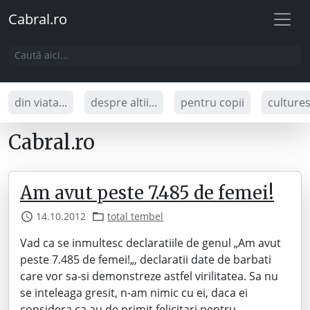
Cabral.ro
din viata...
despre altii...
pentru copii
culture
Cabral.ro
Am avut peste 7.485 de femei!
14.10.2012
total tembel
Vad ca se inmultesc declaratiile de genul „Am avut
peste 7.485 de femei!„, declaratii date de barbati
care vor sa-si demonstreze astfel virilitatea. Sa nu
se inteleaga gresit, n-am nimic cu ei, daca ei
considera ca au de primit felicitari pentru