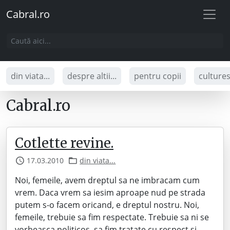
Cabral.ro
din viata...
despre altii...
pentru copii
culture
Cabral.ro
Cotlette revine.
17.03.2010
din viata...
Noi, femeile, avem dreptul sa ne imbracam cum
vrem. Daca vrem sa iesim aproape nud pe strada
putem s-o facem oricand, e dreptul nostru. Noi,
femeile, trebuie sa fim respectate. Trebuie sa ni se
vorbeasca politicos, sa fim tratate cu respect si,