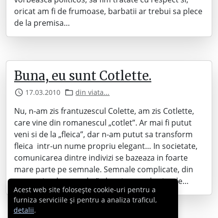
oricat am fi de frumoase, barbatii ar trebui sa plece
de la premisa…
Buna, eu sunt Cotlette.
17.03.2010
din viata...
Nu, n-am zis frantuzescul Colette, am zis Cotlette,
care vine din romanescul „cotlet”. Ar mai fi putut
veni si de la „fleica”, dar n-am putut sa transform
fleica intr-un nume propriu elegant… In societate,
comunicarea dintre indivizi se bazeaza in foarte
mare parte pe semnale. Semnale complicate, din
categoria „dupa vorba”, dar si semnale simple…
Acest web site folosește cookie-uri pentru a
furniza serviciile și pentru a analiza traficul,
detalii
.