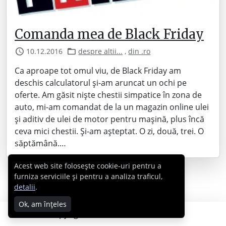
Comanda mea de Black Friday
10.12.2016
despre altii...
,
din .ro
Ca aproape tot omul viu, de Black Friday am
deschis calculatorul și-am aruncat un ochi pe
oferte. Am găsit niște chestii simpatice în zona de
auto, mi-am comandat de la un magazin online ulei
și aditiv de ulei de motor pentru mașină, plus încă
ceva mici chestii. Și-am așteptat. O zi, două, trei. O
săptămână.…
Acest web site folosește cookie-uri pentru a
furniza serviciile și pentru a analiza traficul,
detalii
.
Ok, am înțeles
Copyright © 2007 - 2026 Cabral.ro