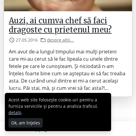
Auzi, ai cumva chef să faci
dragoste cu prietenul meu?
27.05.2016
despre altii...
Am avut de-a lungul timpului mai mulți prieteni
care mi-au cerut să le fac lipeala cu unele dintre
fetele pe care le cunoșteam. Și niciodată n-am
înțeles foarte bine cum se așteptau ei să fac treaba
asta. De curând unul dintre ei mi-a cerut același
lucru. Păi stai, mă, și cum vrei să fac asta?!…
Acest web site folosește cookie-uri pentru a
furniza serviciile și pentru a analiza traficul,
detalii
.
Ok, am înțeles
Copyright © 2007 - 2026 Cabral.ro