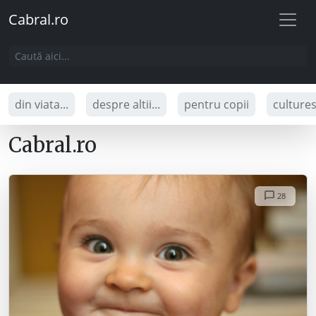
Cabral.ro
din viata...
despre altii...
pentru copii
culture
Cabral.ro
28