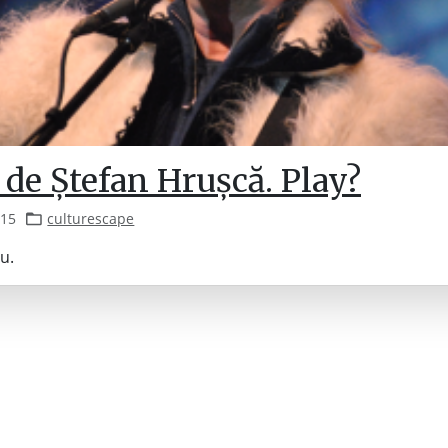
 de Ștefan Hrușcă. Play?
015
culturescape
u.