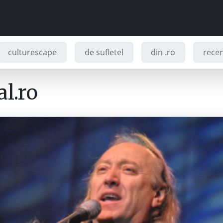
culturescape
de sufletel
din .ro
recenz
l.ro