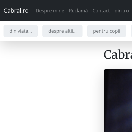
Cabral.ro
Despre mine
Reclamă
Contact
din .ro
din viata...
despre altii...
pentru copii
Cabra