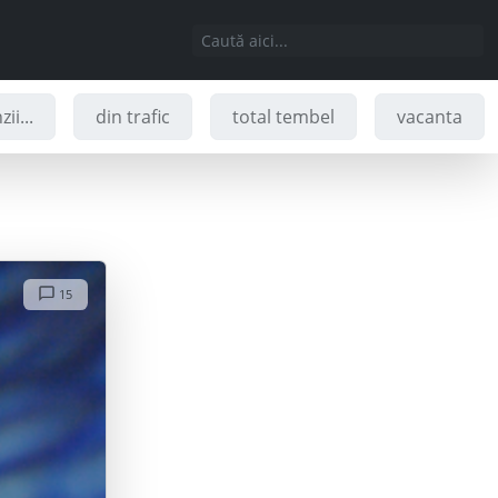
ii...
din trafic
total tembel
vacanta
15