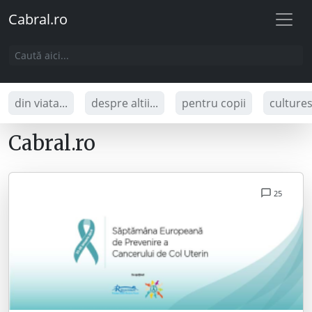
Cabral.ro
din viata...
despre altii...
pentru copii
culture
Cabral.ro
25