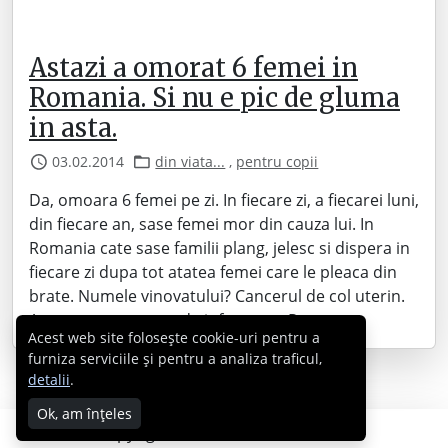
Astazi a omorat 6 femei in
Romania. Si nu e pic de gluma
in asta.
03.02.2014
din viata...
,
pentru copii
Da, omoara 6 femei pe zi. In fiecare zi, a fiecarei luni,
din fiecare an, sase femei mor din cauza lui. In
Romania cate sase familii plang, jelesc si dispera in
fiecare zi dupa tot atatea femei care le pleaca din
brate. Numele vinovatului? Cancerul de col uterin.
Acesta este un post de informare. Pe…
Acest web site folosește cookie-uri pentru a
furniza serviciile și pentru a analiza traficul,
detalii
.
Ok, am înțeles
Copyright © 2007 - 2026 Cabral.ro